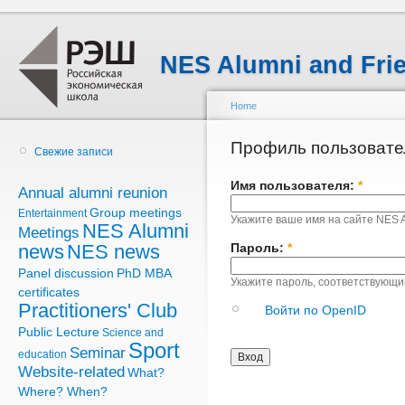
NES Alumni and Fri
Home
Профиль пользовате
Свежие записи
Имя пользователя:
*
Annual alumni reunion
Group meetings
Entertainment
Укажите ваше имя на сайте NES A
NES Alumni
Meetings
Пароль:
*
news
NES news
Panel discussion
PhD MBA
Укажите пароль, соответствующи
certificates
Practitioners' Club
Войти по OpenID
Public Lecture
Science and
Sport
Seminar
education
Website-related
What?
Where? When?